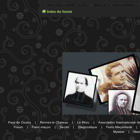
Index du forum
Pays de Couiza
|
Rennes le Chateau
|
Le Bézu
|
Association Internationale 
Forum
|
Franc-maçon
|
Secret
|
Diagnostique
|
Franc-Maçonnerie
|
Mystere
|
Histo