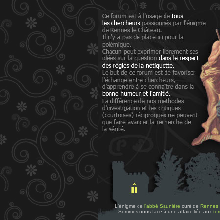
L'énigme de
l'abbé Saunière
curé de
Rennes 
Sommes nous face à une affaire liée aux
tem