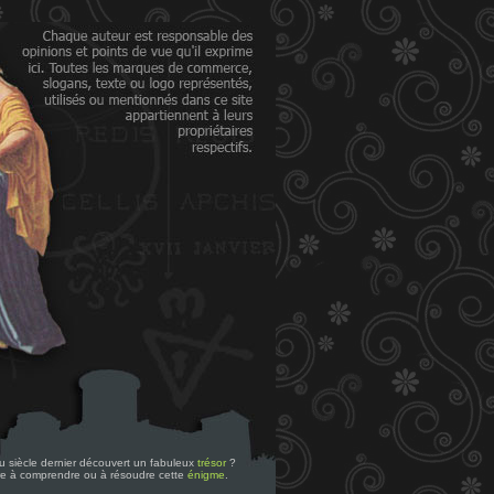
 du siècle dernier découvert un fabuleux
trésor
?
re à comprendre ou à résoudre cette
énigme
.