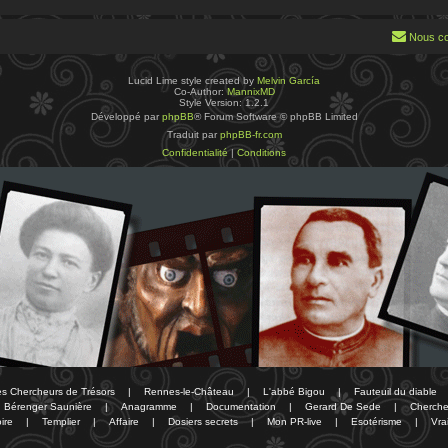
Nous co
Lucid Lime style created by
Melvin García
Co-Author:
MannixMD
Style Version: 1.2.1
Développé par
phpBB
® Forum Software © phpBB Limited
Traduit par
phpBB-fr.com
Confidentialité
|
Conditions
des Chercheurs de Trésors
|
Rennes-le-Château
|
L'abbé Bigou
|
Fauteuil du diable
Bérenger Saunière
|
Anagramme
|
Documentation
|
Gerard De Sede
|
Cherche
ire
|
Templier
|
Affaire
|
Dosiers secrets
|
Mon PR-live
|
Esotérisme
|
Vra