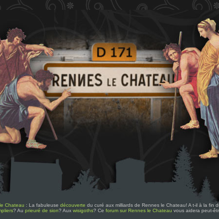
le Chateau
: La fabuleuse
découverte
du curé aux milliards de Rennes le Chateau! A t-il à la fin
pliers
? Au
prieuré de sion
? Aux
wisigoths
? Ce
forum sur Rennes le Chateau
vous aidera peut-êt