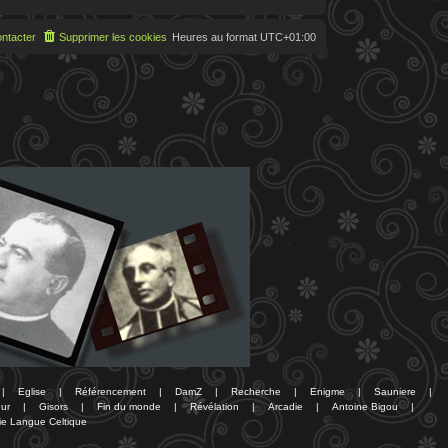
ntacter
Supprimer les cookies
Heures au format
UTC+01:00
|
Eglise
|
Référencement
|
DamZ
|
Recherche
|
Enigme
|
Sauniere
|
ur
|
Gisors
|
Fin du monde
|
Révélation
|
Arcadie
|
Antoine Bigou
|
ie Langue Celtique