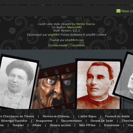
Nous co
Lucid Lime style created by
Melvin García
Co-Author:
MannixMD
Style Version: 1.2.1
Développé par
phpBB
® Forum Software © phpBB Limited
Traduit par
phpBB-fr.com
Confidentialité
|
Conditions
des Chercheurs de Trésors
|
Rennes-le-Château
|
L'abbé Bigou
|
Fauteuil du diable
Bérenger Saunière
|
Anagramme
|
Documentation
|
Gerard De Sede
|
Cherche
ire
|
Templier
|
Affaire
|
Dosiers secrets
|
Mon PR-live
|
Esotérisme
|
Vra