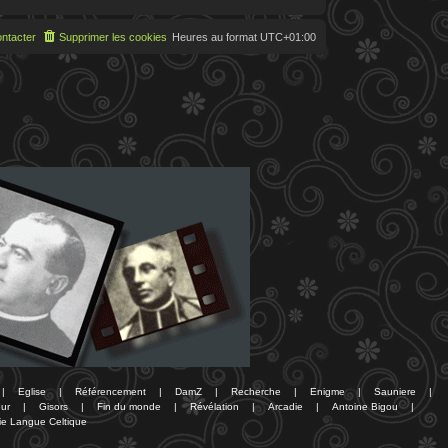
ntacter
Supprimer les cookies
Heures au format
UTC+01:00
|
Eglise
|
Référencement
|
DamZ
|
Recherche
|
Enigme
|
Sauniere
|
ur
|
Gisors
|
Fin du monde
|
Révélation
|
Arcadie
|
Antoine Bigou
|
ie Langue Celtique