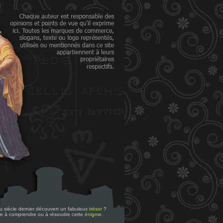
 du siècle dernier découvert un fabuleux
trésor
?
re à comprendre ou à résoudre cette
énigme
.