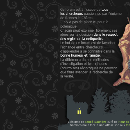
L'énigme de
l'abbé Saunière
curé de
Rennes 
Sommes nous face à une affaire liée aux
tem