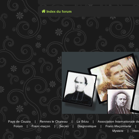
Index du forum
Pays de Couiza
|
Rennes le Chateau
|
Le Bézu
|
Association Internationale 
Forum
|
Franc-maçon
|
Secret
|
Diagnostique
|
Franc-Maçonnerie
|
Mystere
|
Histo