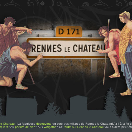
le Chateau
: La fabuleuse
découverte
du curé aux milliards de Rennes le Chateau! A t-il à la fin
pliers
? Au
prieuré de sion
? Aux
wisigoths
? Ce
forum sur Rennes le Chateau
vous aidera peut-êt