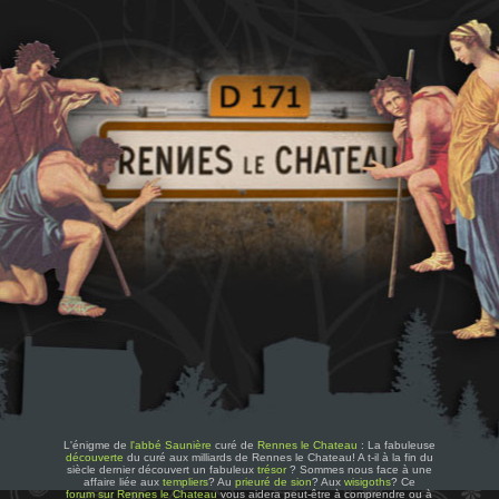
L'énigme de
l'abbé Saunière
curé de
Rennes le Chateau
: La fabuleuse
découverte
du curé aux milliards de Rennes le Chateau! A t-il à la fin du
siècle dernier découvert un fabuleux
trésor
? Sommes nous face à une
affaire liée aux
templiers
? Au
prieuré de sion
? Aux
wisigoths
? Ce
forum sur Rennes le Chateau
vous aidera peut-être à comprendre ou à