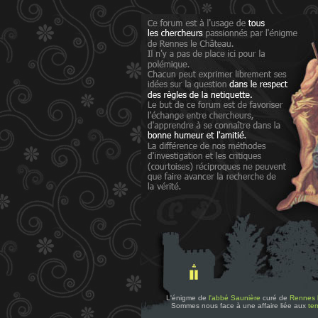
L'énigme de
l'abbé Saunière
curé de
Rennes 
Sommes nous face à une affaire liée aux
tem