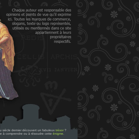
 du siècle dernier découvert un fabuleux
trésor
?
re à comprendre ou à résoudre cette
énigme
.