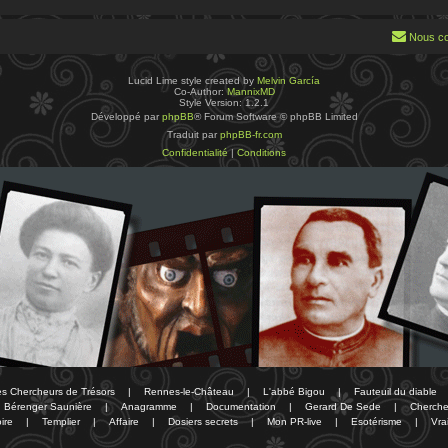
Nous co
Lucid Lime style created by
Melvin García
Co-Author:
MannixMD
Style Version: 1.2.1
Développé par
phpBB
® Forum Software © phpBB Limited
Traduit par
phpBB-fr.com
Confidentialité
|
Conditions
des Chercheurs de Trésors
|
Rennes-le-Château
|
L'abbé Bigou
|
Fauteuil du diable
Bérenger Saunière
|
Anagramme
|
Documentation
|
Gerard De Sede
|
Cherche
ire
|
Templier
|
Affaire
|
Dosiers secrets
|
Mon PR-live
|
Esotérisme
|
Vra