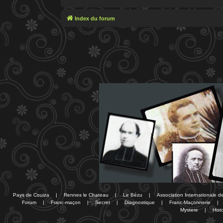
Index du forum
Pays de Couiza
|
Rennes le Chateau
|
Le Bézu
|
Association Internationale 
Forum
|
Franc-maçon
|
Secret
|
Diagnostique
|
Franc-Maçonnerie
|
Mystere
|
Histo