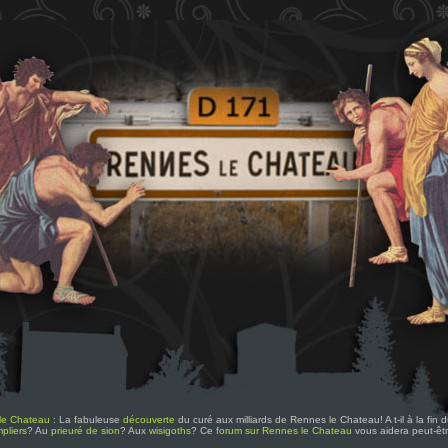
le Chateau
: La fabuleuse
découverte
du curé aux milliards de Rennes le Chateau! A t-il à la fin
pliers
? Au
prieuré de sion
? Aux
wisigoths
? Ce
forum sur Rennes le Chateau
vous aidera peut-êt