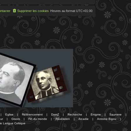
ntacter
Supprimer les cookies
Heures au format
UTC+01:00
|
Eglise
|
Référencement
|
DamZ
|
Recherche
|
Enigme
|
Sauniere
|
ur
|
Gisors
|
Fin du monde
|
Révélation
|
Arcadie
|
Antoine Bigou
|
ie Langue Celtique