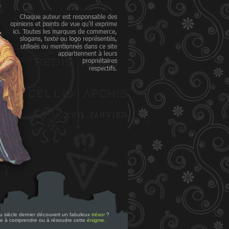
 du siècle dernier découvert un fabuleux
trésor
?
re à comprendre ou à résoudre cette
énigme
.