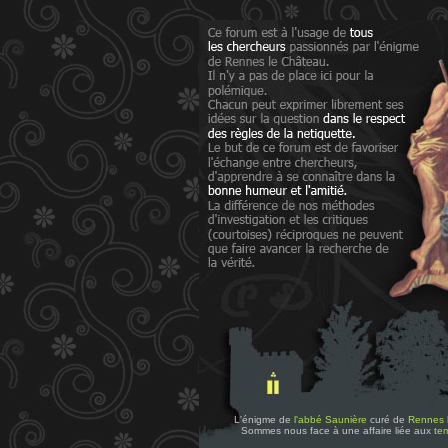
L'énigme de
l'abbé Saunière
curé de
Rennes 
Sommes nous face à une affaire liée aux
tem