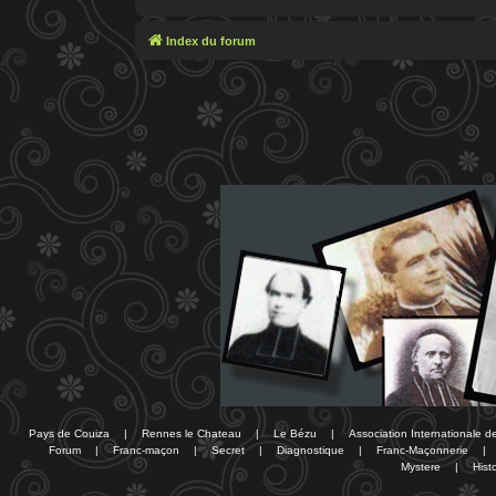
Index du forum
Pays de Couiza
|
Rennes le Chateau
|
Le Bézu
|
Association Internationale 
Forum
|
Franc-maçon
|
Secret
|
Diagnostique
|
Franc-Maçonnerie
|
Mystere
|
Histo