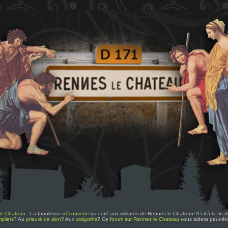
le Chateau
: La fabuleuse
découverte
du curé aux milliards de Rennes le Chateau! A t-il à la fin
pliers
? Au
prieuré de sion
? Aux
wisigoths
? Ce
forum sur Rennes le Chateau
vous aidera peut-êt