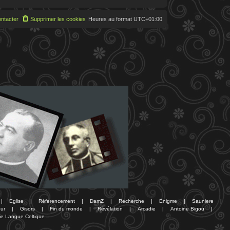
ntacter
Supprimer les cookies
Heures au format
UTC+01:00
|
Eglise
|
Référencement
|
DamZ
|
Recherche
|
Enigme
|
Sauniere
|
ur
|
Gisors
|
Fin du monde
|
Révélation
|
Arcadie
|
Antoine Bigou
|
ie Langue Celtique