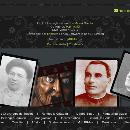
Nous co
Lucid Lime style created by
Melvin García
Co-Author:
MannixMD
Style Version: 1.2.1
Développé par
phpBB
® Forum Software © phpBB Limited
Traduit par
phpBB-fr.com
Confidentialité
|
Conditions
des Chercheurs de Trésors
|
Rennes-le-Château
|
L'abbé Bigou
|
Fauteuil du diable
Bérenger Saunière
|
Anagramme
|
Documentation
|
Gerard De Sede
|
Cherche
ire
|
Templier
|
Affaire
|
Dosiers secrets
|
Mon PR-live
|
Esotérisme
|
Vra