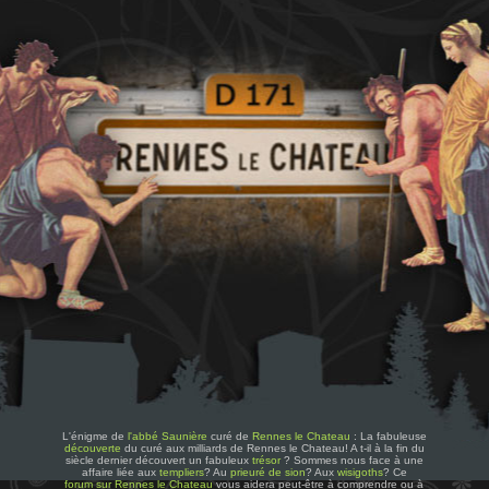
L'énigme de
l'abbé Saunière
curé de
Rennes le Chateau
: La fabuleuse
découverte
du curé aux milliards de Rennes le Chateau! A t-il à la fin du
siècle dernier découvert un fabuleux
trésor
? Sommes nous face à une
affaire liée aux
templiers
? Au
prieuré de sion
? Aux
wisigoths
? Ce
forum sur Rennes le Chateau
vous aidera peut-être à comprendre ou à