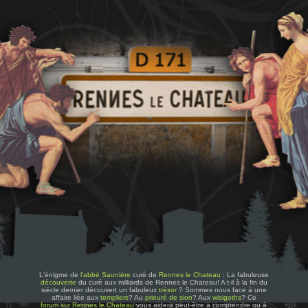
L'énigme de
l'abbé Saunière
curé de
Rennes le Chateau
: La fabuleuse
découverte
du curé aux milliards de Rennes le Chateau! A t-il à la fin du
siècle dernier découvert un fabuleux
trésor
? Sommes nous face à une
affaire liée aux
templiers
? Au
prieuré de sion
? Aux
wisigoths
? Ce
forum sur Rennes le Chateau
vous aidera peut-être à comprendre ou à