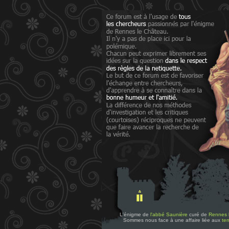
L'énigme de
l'abbé Saunière
curé de
Rennes 
Sommes nous face à une affaire liée aux
tem