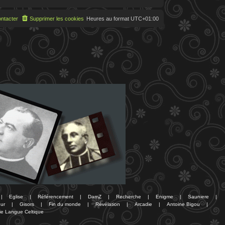
ntacter
Supprimer les cookies
Heures au format
UTC+01:00
|
Eglise
|
Référencement
|
DamZ
|
Recherche
|
Enigme
|
Sauniere
|
ur
|
Gisors
|
Fin du monde
|
Révélation
|
Arcadie
|
Antoine Bigou
|
ie Langue Celtique