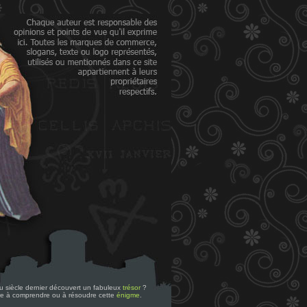
 du siècle dernier découvert un fabuleux
trésor
?
re à comprendre ou à résoudre cette
énigme
.