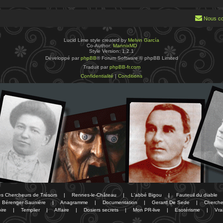
Nous co
Lucid Lime style created by
Melvin García
Co-Author:
MannixMD
Style Version: 1.2.1
Développé par
phpBB
® Forum Software © phpBB Limited
Traduit par
phpBB-fr.com
Confidentialité
|
Conditions
des Chercheurs de Trésors
|
Rennes-le-Château
|
L'abbé Bigou
|
Fauteuil du diable
Bérenger Saunière
|
Anagramme
|
Documentation
|
Gerard De Sede
|
Cherche
ire
|
Templier
|
Affaire
|
Dosiers secrets
|
Mon PR-live
|
Esotérisme
|
Vra