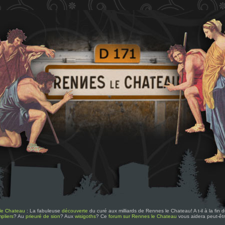
le Chateau
: La fabuleuse
découverte
du curé aux milliards de Rennes le Chateau! A t-il à la fin
pliers
? Au
prieuré de sion
? Aux
wisigoths
? Ce
forum sur Rennes le Chateau
vous aidera peut-êt