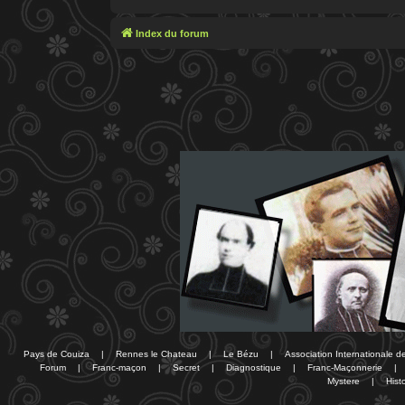
Index du forum
Pays de Couiza
|
Rennes le Chateau
|
Le Bézu
|
Association Internationale 
Forum
|
Franc-maçon
|
Secret
|
Diagnostique
|
Franc-Maçonnerie
|
Mystere
|
Histo