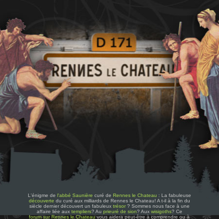
L'énigme de
l'abbé Saunière
curé de
Rennes le Chateau
: La fabuleuse
découverte
du curé aux milliards de Rennes le Chateau! A t-il à la fin du
siècle dernier découvert un fabuleux
trésor
? Sommes nous face à une
affaire liée aux
templiers
? Au
prieuré de sion
? Aux
wisigoths
? Ce
forum sur Rennes le Chateau
vous aidera peut-être à comprendre ou à