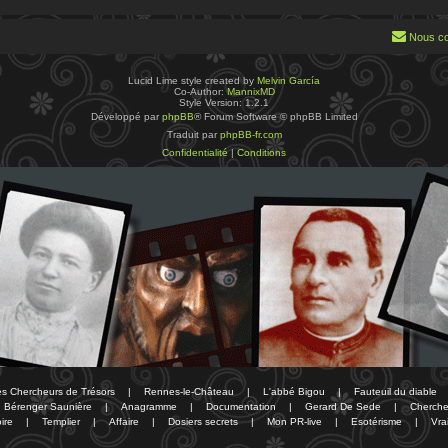
Nous co
Lucid Lime style created by
Melvin García
Co-Author:
MannixMD
Style Version: 1.2.1
Développé par
phpBB
® Forum Software © phpBB Limited
Traduit par
phpBB-fr.com
Confidentialité
|
Conditions
des Chercheurs de Trésors
|
Rennes-le-Château
|
L'abbé Bigou
|
Fauteuil du diable
Bérenger Saunière
|
Anagramme
|
Documentation
|
Gerard De Sede
|
Cherche
ire
|
Templier
|
Affaire
|
Dosiers secrets
|
Mon PR-live
|
Esotérisme
|
Vra