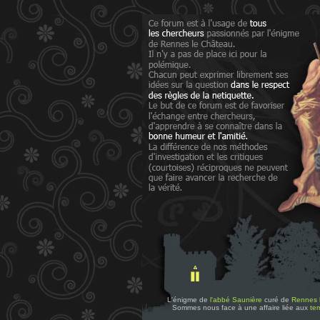
L'énigme de
l'abbé Saunière
curé de
Rennes 
Sommes nous face à une affaire liée aux
tem