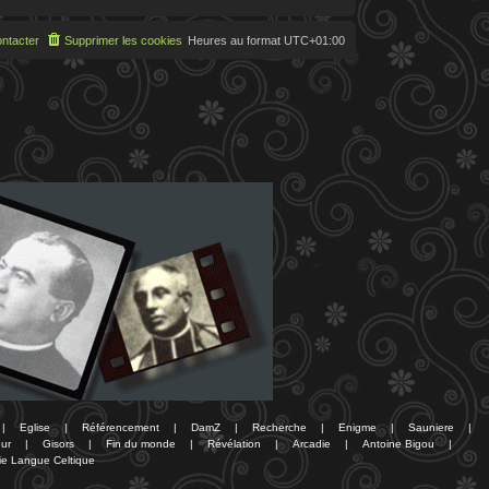
ntacter
Supprimer les cookies
Heures au format
UTC+01:00
|
Eglise
|
Référencement
|
DamZ
|
Recherche
|
Enigme
|
Sauniere
|
ur
|
Gisors
|
Fin du monde
|
Révélation
|
Arcadie
|
Antoine Bigou
|
ie Langue Celtique