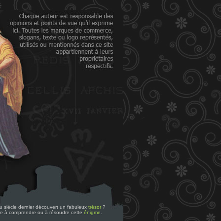
 du siècle dernier découvert un fabuleux
trésor
?
re à comprendre ou à résoudre cette
énigme
.