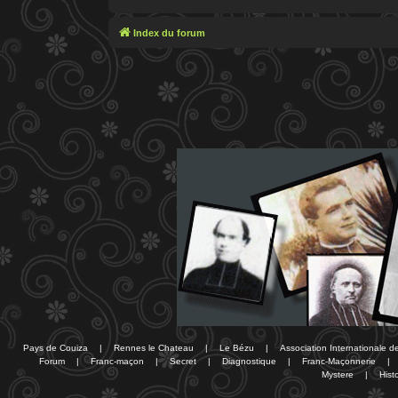
Index du forum
Pays de Couiza
|
Rennes le Chateau
|
Le Bézu
|
Association Internationale 
Forum
|
Franc-maçon
|
Secret
|
Diagnostique
|
Franc-Maçonnerie
|
Mystere
|
Histo