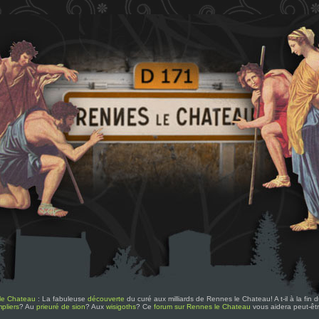
le Chateau
: La fabuleuse
découverte
du curé aux milliards de Rennes le Chateau! A t-il à la fin
pliers
? Au
prieuré de sion
? Aux
wisigoths
? Ce
forum sur Rennes le Chateau
vous aidera peut-êt