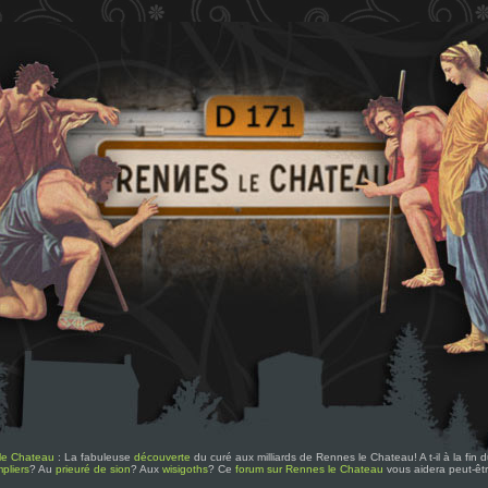
le Chateau
: La fabuleuse
découverte
du curé aux milliards de Rennes le Chateau! A t-il à la fin
pliers
? Au
prieuré de sion
? Aux
wisigoths
? Ce
forum sur Rennes le Chateau
vous aidera peut-êt