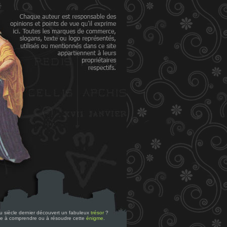
 du siècle dernier découvert un fabuleux
trésor
?
re à comprendre ou à résoudre cette
énigme
.