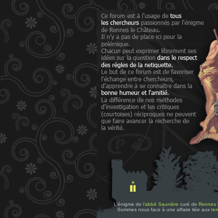
L'énigme de
l'abbé Saunière
curé de
Rennes 
Sommes nous face à une affaire liée aux
tem