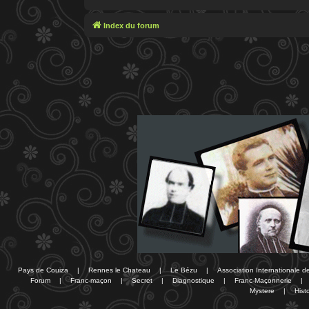
Index du forum
Pays de Couiza
|
Rennes le Chateau
|
Le Bézu
|
Association Internationale 
Forum
|
Franc-maçon
|
Secret
|
Diagnostique
|
Franc-Maçonnerie
|
Mystere
|
Histo