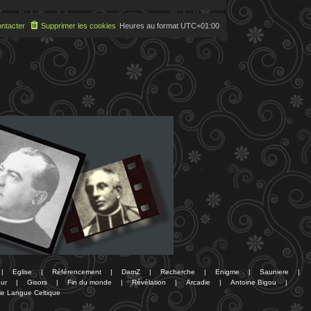
ntacter
Supprimer les cookies
Heures au format
UTC+01:00
|
Eglise
|
Référencement
|
DamZ
|
Recherche
|
Enigme
|
Sauniere
|
ur
|
Gisors
|
Fin du monde
|
Révélation
|
Arcadie
|
Antoine Bigou
|
ie Langue Celtique