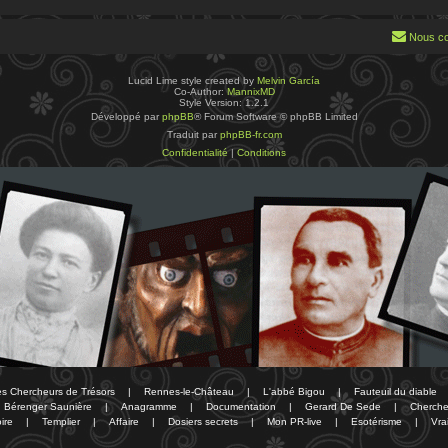
Nous co
Lucid Lime style created by
Melvin García
Co-Author:
MannixMD
Style Version: 1.2.1
Développé par
phpBB
® Forum Software © phpBB Limited
Traduit par
phpBB-fr.com
Confidentialité
|
Conditions
des Chercheurs de Trésors
|
Rennes-le-Château
|
L'abbé Bigou
|
Fauteuil du diable
Bérenger Saunière
|
Anagramme
|
Documentation
|
Gerard De Sede
|
Cherche
ire
|
Templier
|
Affaire
|
Dosiers secrets
|
Mon PR-live
|
Esotérisme
|
Vra