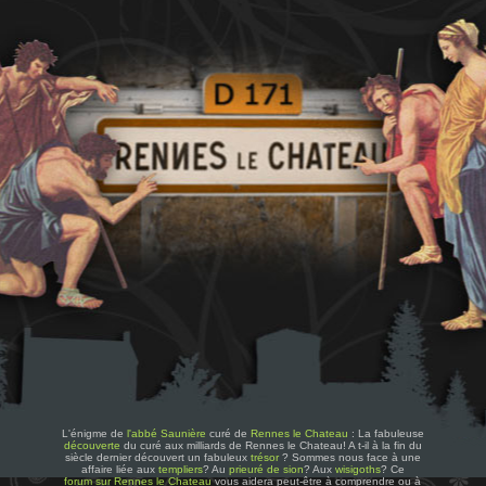
L'énigme de
l'abbé Saunière
curé de
Rennes le Chateau
: La fabuleuse
découverte
du curé aux milliards de Rennes le Chateau! A t-il à la fin du
siècle dernier découvert un fabuleux
trésor
? Sommes nous face à une
affaire liée aux
templiers
? Au
prieuré de sion
? Aux
wisigoths
? Ce
forum sur Rennes le Chateau
vous aidera peut-être à comprendre ou à