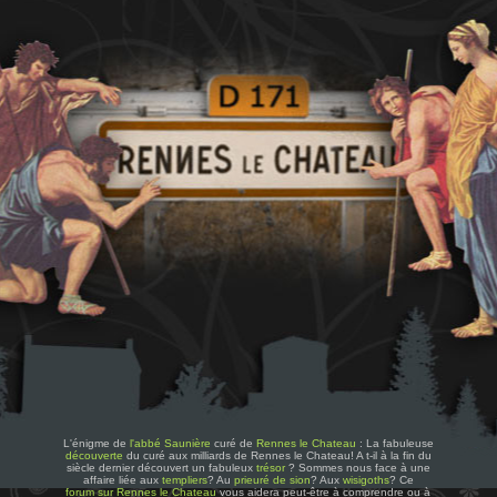
L'énigme de
l'abbé Saunière
curé de
Rennes le Chateau
: La fabuleuse
découverte
du curé aux milliards de Rennes le Chateau! A t-il à la fin du
siècle dernier découvert un fabuleux
trésor
? Sommes nous face à une
affaire liée aux
templiers
? Au
prieuré de sion
? Aux
wisigoths
? Ce
forum sur Rennes le Chateau
vous aidera peut-être à comprendre ou à