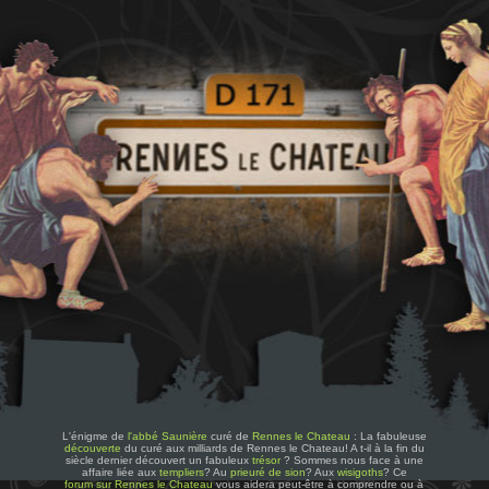
L'énigme de
l'abbé Saunière
curé de
Rennes le Chateau
: La fabuleuse
découverte
du curé aux milliards de Rennes le Chateau! A t-il à la fin du
siècle dernier découvert un fabuleux
trésor
? Sommes nous face à une
affaire liée aux
templiers
? Au
prieuré de sion
? Aux
wisigoths
? Ce
forum sur Rennes le Chateau
vous aidera peut-être à comprendre ou à