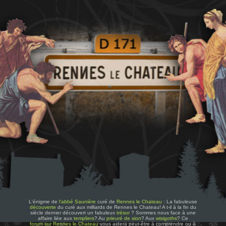
L'énigme de
l'abbé Saunière
curé de
Rennes le Chateau
: La fabuleuse
découverte
du curé aux milliards de Rennes le Chateau! A t-il à la fin du
siècle dernier découvert un fabuleux
trésor
? Sommes nous face à une
affaire liée aux
templiers
? Au
prieuré de sion
? Aux
wisigoths
? Ce
forum sur Rennes le Chateau
vous aidera peut-être à comprendre ou à