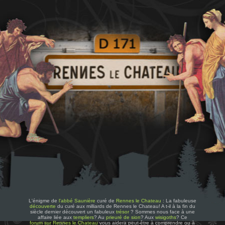
L'énigme de
l'abbé Saunière
curé de
Rennes le Chateau
: La fabuleuse
découverte
du curé aux milliards de Rennes le Chateau! A t-il à la fin du
siècle dernier découvert un fabuleux
trésor
? Sommes nous face à une
affaire liée aux
templiers
? Au
prieuré de sion
? Aux
wisigoths
? Ce
forum sur Rennes le Chateau
vous aidera peut-être à comprendre ou à