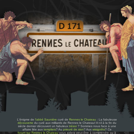
L'énigme de
l'abbé Saunière
curé de
Rennes le Chateau
: La fabuleuse
découverte
du curé aux milliards de Rennes le Chateau! A t-il à la fin du
siècle dernier découvert un fabuleux
trésor
? Sommes nous face à une
affaire liée aux
templiers
? Au
prieuré de sion
? Aux
wisigoths
? Ce
forum sur Rennes le Chateau
vous aidera peut-être à comprendre ou à