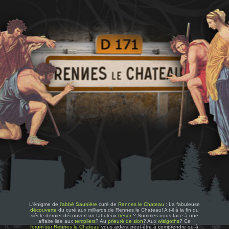
L'énigme de
l'abbé Saunière
curé de
Rennes le Chateau
: La fabuleuse
découverte
du curé aux milliards de Rennes le Chateau! A t-il à la fin du
siècle dernier découvert un fabuleux
trésor
? Sommes nous face à une
affaire liée aux
templiers
? Au
prieuré de sion
? Aux
wisigoths
? Ce
forum sur Rennes le Chateau
vous aidera peut-être à comprendre ou à