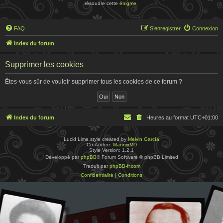
résoudre cette
énigme
.
FAQ
S’enregistrer
Connexion
Index du forum
Supprimer les cookies
Êtes-vous sûr de vouloir supprimer tous les cookies de ce forum ?
Index du forum
Heures au format
UTC+01:00
Lucid Lime style created by
Melvin García
Co-Author:
MannixMD
Style Version: 1.2.1
Développé par
phpBB
® Forum Software © phpBB Limited
Traduit par
phpBB-fr.com
Confidentialité
|
Conditions