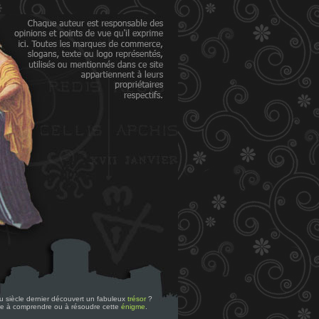
 du siècle dernier découvert un fabuleux
trésor
?
re à comprendre ou à résoudre cette
énigme
.