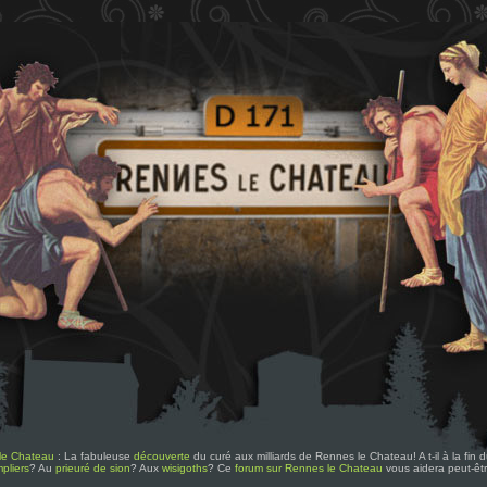
le Chateau
: La fabuleuse
découverte
du curé aux milliards de Rennes le Chateau! A t-il à la fin
pliers
? Au
prieuré de sion
? Aux
wisigoths
? Ce
forum sur Rennes le Chateau
vous aidera peut-êt