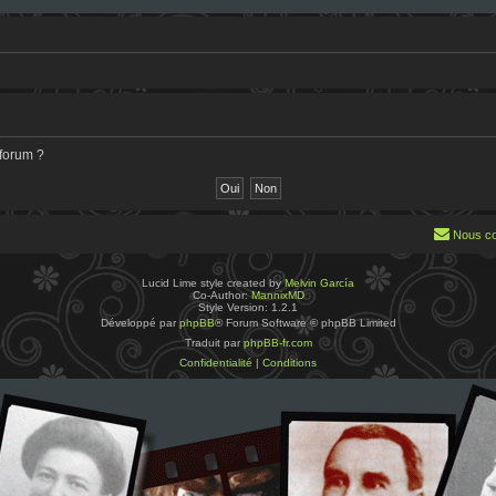
 forum ?
Nous co
Lucid Lime style created by
Melvin García
Co-Author:
MannixMD
Style Version: 1.2.1
Développé par
phpBB
® Forum Software © phpBB Limited
Traduit par
phpBB-fr.com
Confidentialité
|
Conditions