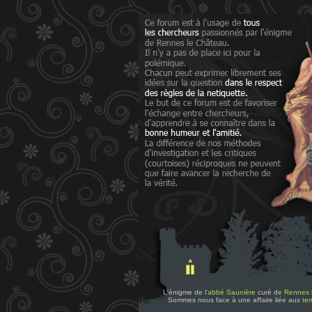
L'énigme de
l'abbé Saunière
curé de
Rennes 
Sommes nous face à une affaire liée aux
tem