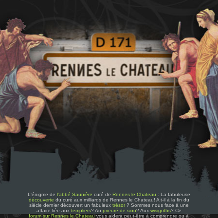
L'énigme de
l'abbé Saunière
curé de
Rennes le Chateau
: La fabuleuse
découverte
du curé aux milliards de Rennes le Chateau! A t-il à la fin du
siècle dernier découvert un fabuleux
trésor
? Sommes nous face à une
affaire liée aux
templiers
? Au
prieuré de sion
? Aux
wisigoths
? Ce
forum sur Rennes le Chateau
vous aidera peut-être à comprendre ou à