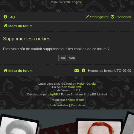
résoudre cette
énigme
.
FAQ
S’enregistrer
Connexion
Index du forum
Supprimer les cookies
Êtes-vous sûr de vouloir supprimer tous les cookies de ce forum ?
Index du forum
Heures au format
UTC+01:00
Lucid Lime style created by
Melvin García
Co-Author:
MannixMD
Style Version: 1.2.1
Développé par
phpBB
® Forum Software © phpBB Limited
Traduit par
phpBB-fr.com
Confidentialité
|
Conditions