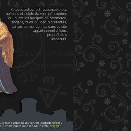
 du siècle dernier découvert un fabuleux
trésor
?
re à comprendre ou à résoudre cette
énigme
.