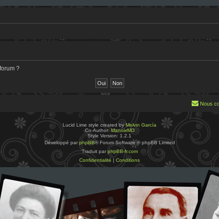
 forum ?
Nous co
Lucid Lime style created by
Melvin García
Co-Author:
MannixMD
Style Version: 1.2.1
Développé par
phpBB
® Forum Software © phpBB Limited
Traduit par
phpBB-fr.com
Confidentialité
|
Conditions