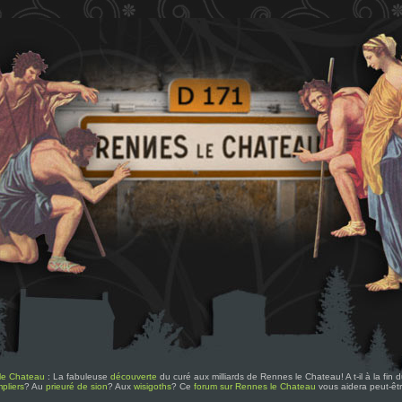
le Chateau
: La fabuleuse
découverte
du curé aux milliards de Rennes le Chateau! A t-il à la fin
pliers
? Au
prieuré de sion
? Aux
wisigoths
? Ce
forum sur Rennes le Chateau
vous aidera peut-êt