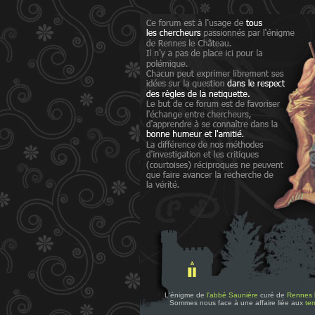
L'énigme de
l'abbé Saunière
curé de
Rennes 
Sommes nous face à une affaire liée aux
tem