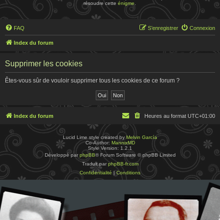
résoudre cette
énigme
.
FAQ
S’enregistrer
Connexion
Index du forum
Supprimer les cookies
Êtes-vous sûr de vouloir supprimer tous les cookies de ce forum ?
Index du forum
Heures au format
UTC+01:00
Lucid Lime style created by
Melvin García
Co-Author:
MannixMD
Style Version: 1.2.1
Développé par
phpBB
® Forum Software © phpBB Limited
Traduit par
phpBB-fr.com
Confidentialité
|
Conditions