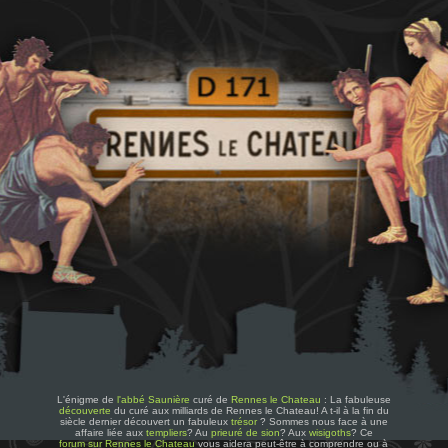
L'énigme de
l'abbé Saunière
curé de
Rennes le Chateau
: La fabuleuse
découverte
du curé aux milliards de Rennes le Chateau! A t-il à la fin du
siècle dernier découvert un fabuleux
trésor
? Sommes nous face à une
affaire liée aux
templiers
? Au
prieuré de sion
? Aux
wisigoths
? Ce
forum sur Rennes le Chateau
vous aidera peut-être à comprendre ou à