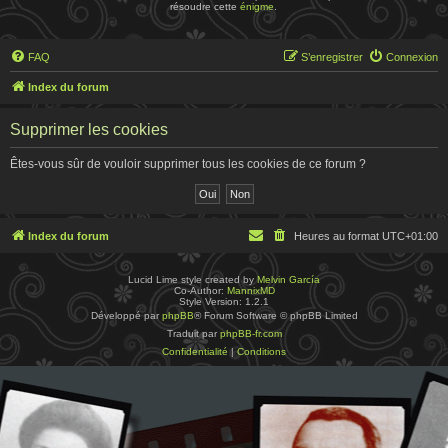
résoudre cette
énigme
.
FAQ
S’enregistrer
Connexion
Index du forum
Supprimer les cookies
Êtes-vous sûr de vouloir supprimer tous les cookies de ce forum ?
Index du forum
Heures au format
UTC+01:00
Lucid Lime style created by
Melvin García
Co-Author:
MannixMD
Style Version: 1.2.1
Développé par
phpBB
® Forum Software © phpBB Limited
Traduit par
phpBB-fr.com
Confidentialité
|
Conditions