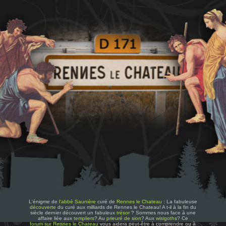
L'énigme de
l'abbé Saunière
curé de
Rennes le Chateau
: La fabuleuse
découverte
du curé aux milliards de Rennes le Chateau! A t-il à la fin du
siècle dernier découvert un fabuleux
trésor
? Sommes nous face à une
affaire liée aux
templiers
? Au
prieuré de sion
? Aux
wisigoths
? Ce
forum sur Rennes le Chateau
vous aidera peut-être à comprendre ou à