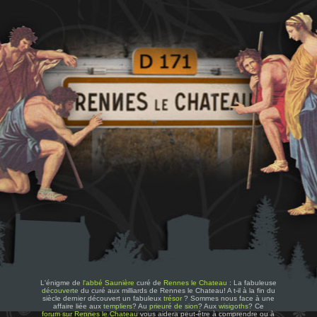
L'énigme de
l'abbé Saunière
curé de
Rennes le Chateau
: La fabuleuse
découverte
du curé aux milliards de Rennes le Chateau! A t-il à la fin du
siècle dernier découvert un fabuleux
trésor
? Sommes nous face à une
affaire liée aux
templiers
? Au
prieuré de sion
? Aux
wisigoths
? Ce
forum sur Rennes le Chateau
vous aidera peut-être à comprendre ou à