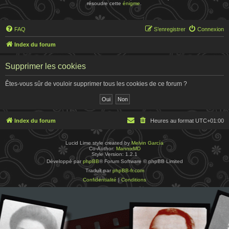
résoudre cette
énigme
.
FAQ
S’enregistrer
Connexion
Index du forum
Supprimer les cookies
Êtes-vous sûr de vouloir supprimer tous les cookies de ce forum ?
Index du forum
Heures au format
UTC+01:00
Lucid Lime style created by
Melvin García
Co-Author:
MannixMD
Style Version: 1.2.1
Développé par
phpBB
® Forum Software © phpBB Limited
Traduit par
phpBB-fr.com
Confidentialité
|
Conditions