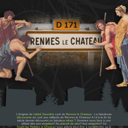
L'énigme de
l'abbé Saunière
curé de
Rennes le Chateau
: La fabuleuse
découverte
du curé aux milliards de Rennes le Chateau! A t-il à la fin du
siècle dernier découvert un fabuleux
trésor
? Sommes nous face à une
affaire liée aux
templiers
? Au
prieuré de sion
? Aux
wisigoths
? Ce
forum sur Rennes le Chateau
vous aidera peut-être à comprendre ou à