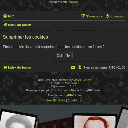
résoudre cette
énigme
.
FAQ
S’enregistrer
Connexion
Index du forum
Supprimer les cookies
Êtes-vous sûr de vouloir supprimer tous les cookies de ce forum ?
Index du forum
Heures au format
UTC+01:00
Lucid Lime style created by
Melvin García
Co-Author:
MannixMD
Style Version: 1.2.1
Développé par
phpBB
® Forum Software © phpBB Limited
Traduit par
phpBB-fr.com
Confidentialité
|
Conditions