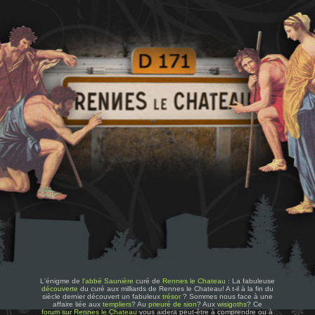
L'énigme de
l'abbé Saunière
curé de
Rennes le Chateau
: La fabuleuse
découverte
du curé aux milliards de Rennes le Chateau! A t-il à la fin du
siècle dernier découvert un fabuleux
trésor
? Sommes nous face à une
affaire liée aux
templiers
? Au
prieuré de sion
? Aux
wisigoths
? Ce
forum sur Rennes le Chateau
vous aidera peut-être à comprendre ou à