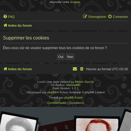
résoudre cette
énigme
.
FAQ
S’enregistrer
Connexion
Index du forum
Supprimer les cookies
Êtes-vous sûr de vouloir supprimer tous les cookies de ce forum ?
Index du forum
Heures au format
UTC+01:00
Lucid Lime style created by
Melvin García
Co-Author:
MannixMD
Style Version: 1.2.1
Développé par
phpBB
® Forum Software © phpBB Limited
Traduit par
phpBB-fr.com
Confidentialité
|
Conditions