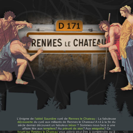
L'énigme de
l'abbé Saunière
curé de
Rennes le Chateau
: La fabuleuse
découverte
du curé aux milliards de Rennes le Chateau! A t-il à la fin du
siècle dernier découvert un fabuleux
trésor
? Sommes nous face à une
affaire liée aux
templiers
? Au
prieuré de sion
? Aux
wisigoths
? Ce
forum sur Rennes le Chateau
vous aidera peut-être à comprendre ou à