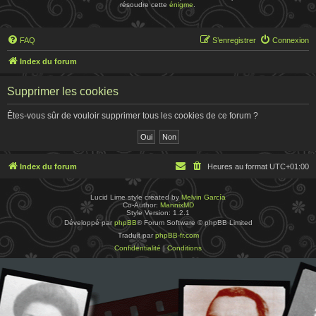
résoudre cette
énigme
.
FAQ
S’enregistrer
Connexion
Index du forum
Supprimer les cookies
Êtes-vous sûr de vouloir supprimer tous les cookies de ce forum ?
Index du forum
Heures au format
UTC+01:00
Lucid Lime style created by
Melvin García
Co-Author:
MannixMD
Style Version: 1.2.1
Développé par
phpBB
® Forum Software © phpBB Limited
Traduit par
phpBB-fr.com
Confidentialité
|
Conditions