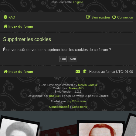
résoudre cette
énigme
.
FAQ
S’enregistrer
Connexion
Index du forum
Supprimer les cookies
Êtes-vous sûr de vouloir supprimer tous les cookies de ce forum ?
Index du forum
Heures au format
UTC+01:00
Lucid Lime style created by
Melvin García
Co-Author:
MannixMD
Style Version: 1.2.1
Développé par
phpBB
® Forum Software © phpBB Limited
Traduit par
phpBB-fr.com
Confidentialité
|
Conditions