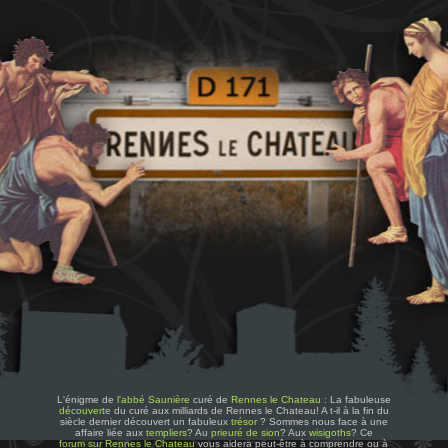
L'énigme de
l'abbé Saunière
curé de
Rennes le Chateau
: La fabuleuse
découverte
du curé aux milliards de Rennes le Chateau! A t-il à la fin du
siècle dernier découvert un fabuleux
trésor
? Sommes nous face à une
affaire liée aux
templiers
? Au
prieuré de sion
? Aux
wisigoths
? Ce
forum sur Rennes le Chateau
vous aidera peut-être à comprendre ou à