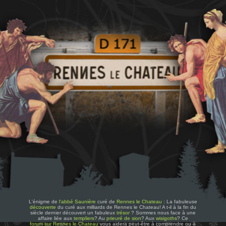
L'énigme de
l'abbé Saunière
curé de
Rennes le Chateau
: La fabuleuse
découverte
du curé aux milliards de Rennes le Chateau! A t-il à la fin du
siècle dernier découvert un fabuleux
trésor
? Sommes nous face à une
affaire liée aux
templiers
? Au
prieuré de sion
? Aux
wisigoths
? Ce
forum sur Rennes le Chateau
vous aidera peut-être à comprendre ou à