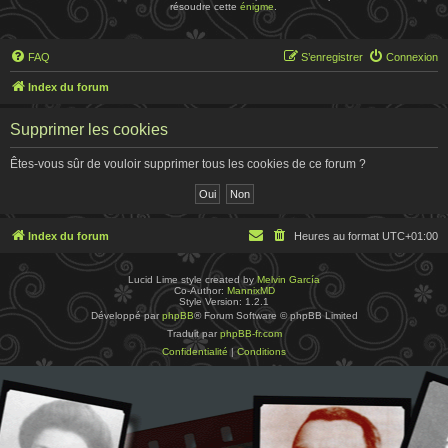
résoudre cette
énigme
.
FAQ
S’enregistrer
Connexion
Index du forum
Supprimer les cookies
Êtes-vous sûr de vouloir supprimer tous les cookies de ce forum ?
Index du forum
Heures au format
UTC+01:00
Lucid Lime style created by
Melvin García
Co-Author:
MannixMD
Style Version: 1.2.1
Développé par
phpBB
® Forum Software © phpBB Limited
Traduit par
phpBB-fr.com
Confidentialité
|
Conditions