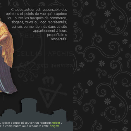
 du siècle dernier découvert un fabuleux
trésor
?
re à comprendre ou à résoudre cette
énigme
.