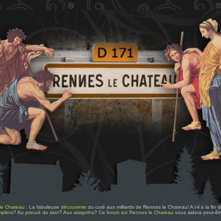
le Chateau
: La fabuleuse
découverte
du curé aux milliards de Rennes le Chateau! A t-il à la fin
pliers
? Au
prieuré de sion
? Aux
wisigoths
? Ce
forum sur Rennes le Chateau
vous aidera peut-êt