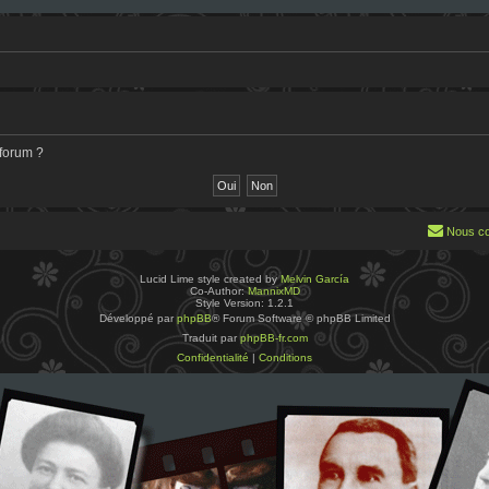
 forum ?
Nous co
Lucid Lime style created by
Melvin García
Co-Author:
MannixMD
Style Version: 1.2.1
Développé par
phpBB
® Forum Software © phpBB Limited
Traduit par
phpBB-fr.com
Confidentialité
|
Conditions