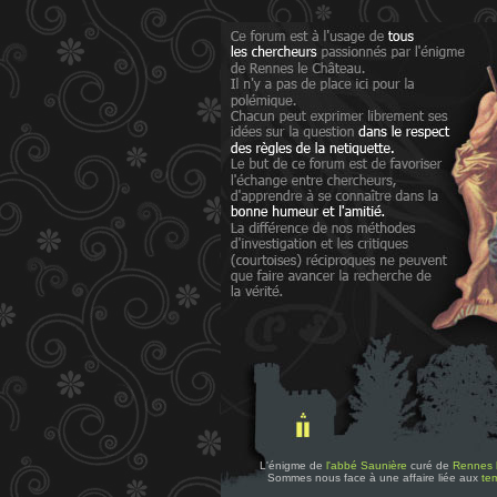
L'énigme de
l'abbé Saunière
curé de
Rennes 
Sommes nous face à une affaire liée aux
tem