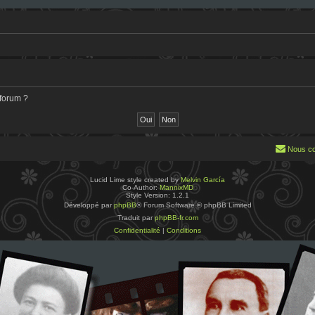
 forum ?
Nous co
Lucid Lime style created by
Melvin García
Co-Author:
MannixMD
Style Version: 1.2.1
Développé par
phpBB
® Forum Software © phpBB Limited
Traduit par
phpBB-fr.com
Confidentialité
|
Conditions