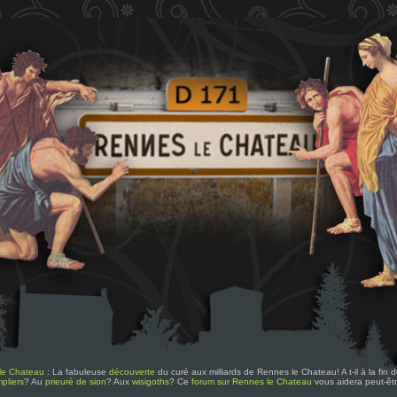
le Chateau
: La fabuleuse
découverte
du curé aux milliards de Rennes le Chateau! A t-il à la fin
pliers
? Au
prieuré de sion
? Aux
wisigoths
? Ce
forum sur Rennes le Chateau
vous aidera peut-êt