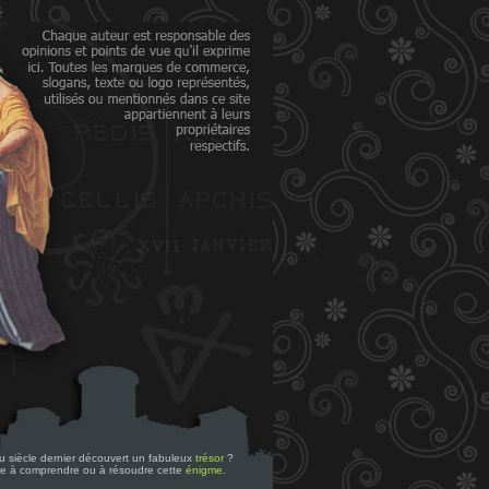
 du siècle dernier découvert un fabuleux
trésor
?
re à comprendre ou à résoudre cette
énigme
.