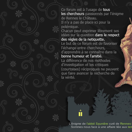
L'énigme de
l'abbé Saunière
curé de
Rennes 
Sommes nous face à une affaire liée aux
tem