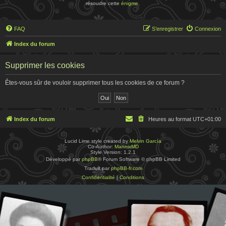
résoudre cette
énigme
.
FAQ
S’enregistrer
Connexion
Index du forum
Supprimer les cookies
Êtes-vous sûr de vouloir supprimer tous les cookies de ce forum ?
Index du forum
Heures au format
UTC+01:00
Lucid Lime style created by
Melvin García
Co-Author:
MannixMD
Style Version: 1.2.1
Développé par
phpBB
® Forum Software © phpBB Limited
Traduit par
phpBB-fr.com
Confidentialité
|
Conditions