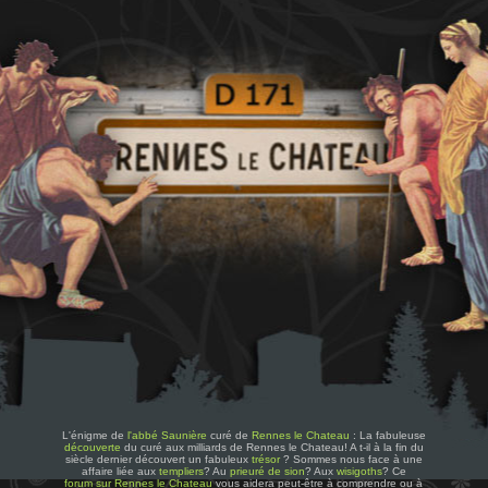
L'énigme de
l'abbé Saunière
curé de
Rennes le Chateau
: La fabuleuse
découverte
du curé aux milliards de Rennes le Chateau! A t-il à la fin du
siècle dernier découvert un fabuleux
trésor
? Sommes nous face à une
affaire liée aux
templiers
? Au
prieuré de sion
? Aux
wisigoths
? Ce
forum sur Rennes le Chateau
vous aidera peut-être à comprendre ou à