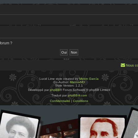
 forum ?
Nous co
Lucid Lime style created by
Melvin García
Co-Author:
MannixMD
Style Version: 1.2.1
Développé par
phpBB
® Forum Software © phpBB Limited
Traduit par
phpBB-fr.com
Confidentialité
|
Conditions