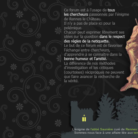
L'énigme de
l'abbé Saunière
curé de
Rennes 
Sommes nous face à une affaire liée aux
tem