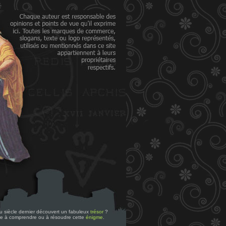
 du siècle dernier découvert un fabuleux
trésor
?
re à comprendre ou à résoudre cette
énigme
.