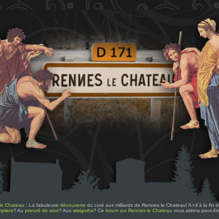
le Chateau
: La fabuleuse
découverte
du curé aux milliards de Rennes le Chateau! A t-il à la fin
pliers
? Au
prieuré de sion
? Aux
wisigoths
? Ce
forum sur Rennes le Chateau
vous aidera peut-êt