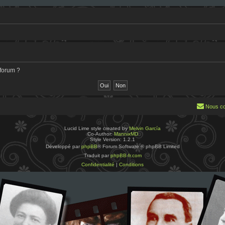
 forum ?
Nous co
Lucid Lime style created by
Melvin García
Co-Author:
MannixMD
Style Version: 1.2.1
Développé par
phpBB
® Forum Software © phpBB Limited
Traduit par
phpBB-fr.com
Confidentialité
|
Conditions