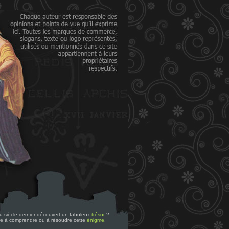
 du siècle dernier découvert un fabuleux
trésor
?
re à comprendre ou à résoudre cette
énigme
.