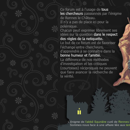
L'énigme de
l'abbé Saunière
curé de
Rennes 
Sommes nous face à une affaire liée aux
tem