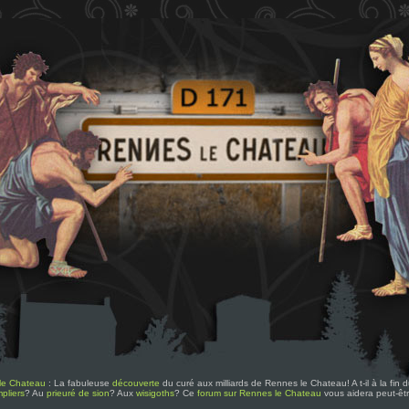
le Chateau
: La fabuleuse
découverte
du curé aux milliards de Rennes le Chateau! A t-il à la fin
pliers
? Au
prieuré de sion
? Aux
wisigoths
? Ce
forum sur Rennes le Chateau
vous aidera peut-êt