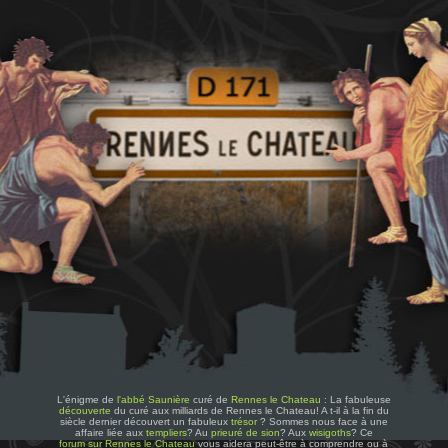
L'énigme de
l'abbé Saunière
curé de
Rennes le Chateau
: La fabuleuse
découverte
du curé aux milliards de Rennes le Chateau! A t-il à la fin du
siècle dernier découvert un fabuleux
trésor
? Sommes nous face à une
affaire liée aux
templiers
? Au
prieuré de sion
? Aux
wisigoths
? Ce
forum sur Rennes le Chateau
vous aidera peut-être à comprendre ou à