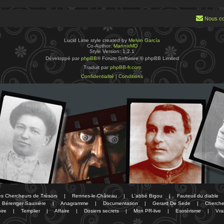
Nous co
Lucid Lime style created by
Melvin García
Co-Author:
MannixMD
Style Version: 1.2.1
Développé par
phpBB
® Forum Software © phpBB Limited
Traduit par
phpBB-fr.com
Confidentialité
|
Conditions
des Chercheurs de Trésors
|
Rennes-le-Château
|
L'abbé Bigou
|
Fauteuil du diable
Bérenger Saunière
|
Anagramme
|
Documentation
|
Gerard De Sede
|
Cherche
ire
|
Templier
|
Affaire
|
Dosiers secrets
|
Mon PR-live
|
Esotérisme
|
Vra