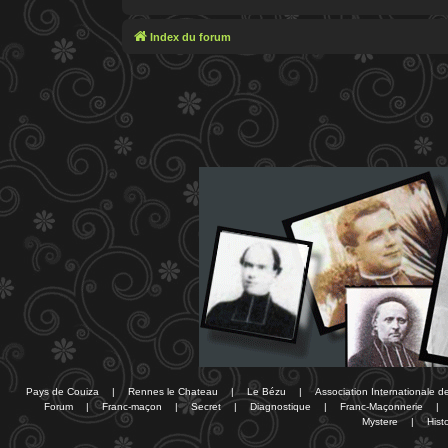
Index du forum
Pays de Couiza
|
Rennes le Chateau
|
Le Bézu
|
Association Internationale 
Forum
|
Franc-maçon
|
Secret
|
Diagnostique
|
Franc-Maçonnerie
|
Mystere
|
Histo