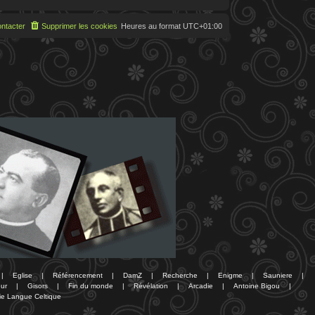
ntacter
Supprimer les cookies
Heures au format
UTC+01:00
|
Eglise
|
Référencement
|
DamZ
|
Recherche
|
Enigme
|
Sauniere
|
ur
|
Gisors
|
Fin du monde
|
Révélation
|
Arcadie
|
Antoine Bigou
|
ie Langue Celtique