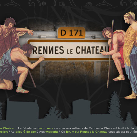
le Chateau
: La fabuleuse
découverte
du curé aux milliards de Rennes le Chateau! A t-il à la fin
pliers
? Au
prieuré de sion
? Aux
wisigoths
? Ce
forum sur Rennes le Chateau
vous aidera peut-êt