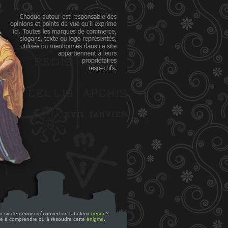
 du siècle dernier découvert un fabuleux
trésor
?
re à comprendre ou à résoudre cette
énigme
.