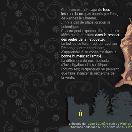
L'énigme de
l'abbé Saunière
curé de
Rennes 
Sommes nous face à une affaire liée aux
tem