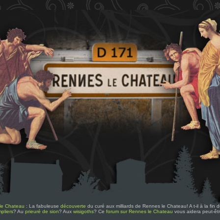
le Chateau
: La fabuleuse
découverte
du curé aux milliards de Rennes le Chateau! A t-il à la fin
pliers
? Au
prieuré de sion
? Aux
wisigoths
? Ce
forum sur Rennes le Chateau
vous aidera peut-êt