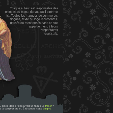
 du siècle dernier découvert un fabuleux
trésor
?
re à comprendre ou à résoudre cette
énigme
.