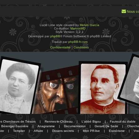
Nous co
Lucid Lime style created by
Melvin García
Co-Author:
MannixMD
Style Version: 1.2.1
Développé par
phpBB
® Forum Software © phpBB Limited
Traduit par
phpBB-fr.com
Confidentialité
|
Conditions
des Chercheurs de Trésors
|
Rennes-le-Château
|
L'abbé Bigou
|
Fauteuil du diable
Bérenger Saunière
|
Anagramme
|
Documentation
|
Gerard De Sede
|
Cherche
ire
|
Templier
|
Affaire
|
Dosiers secrets
|
Mon PR-live
|
Esotérisme
|
Vra