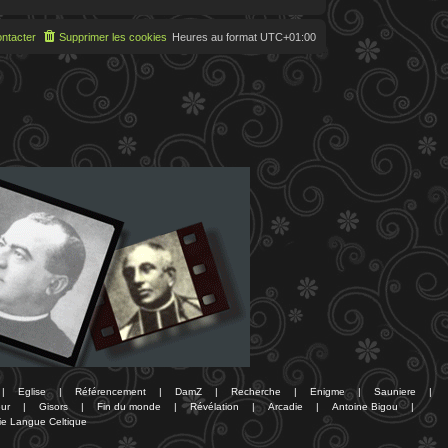
ntacter
Supprimer les cookies
Heures au format
UTC+01:00
|
Eglise
|
Référencement
|
DamZ
|
Recherche
|
Enigme
|
Sauniere
|
ur
|
Gisors
|
Fin du monde
|
Révélation
|
Arcadie
|
Antoine Bigou
|
ie Langue Celtique