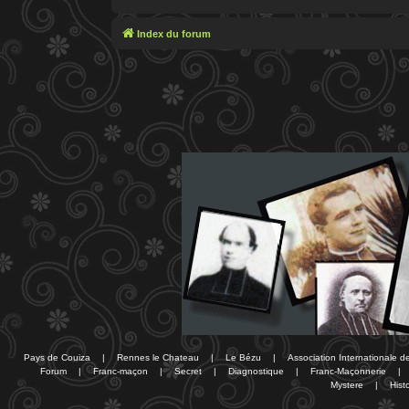
Index du forum
Pays de Couiza
|
Rennes le Chateau
|
Le Bézu
|
Association Internationale 
Forum
|
Franc-maçon
|
Secret
|
Diagnostique
|
Franc-Maçonnerie
|
Mystere
|
Histo