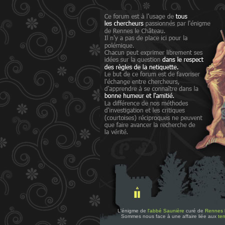
L'énigme de
l'abbé Saunière
curé de
Rennes 
Sommes nous face à une affaire liée aux
tem