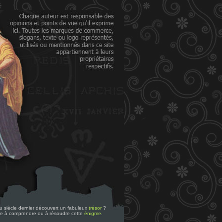
 du siècle dernier découvert un fabuleux
trésor
?
re à comprendre ou à résoudre cette
énigme
.