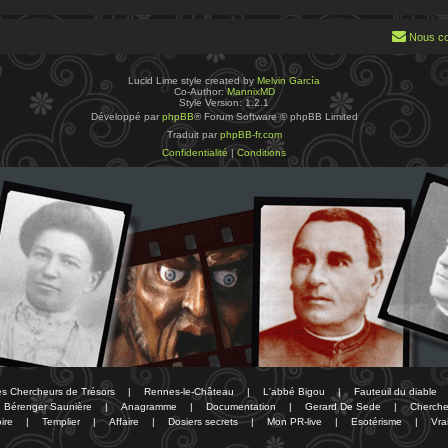
Nous co
Lucid Lime style created by
Melvin García
Co-Author:
MannixMD
Style Version: 1.2.1
Développé par
phpBB
® Forum Software © phpBB Limited
Traduit par
phpBB-fr.com
Confidentialité
|
Conditions
des Chercheurs de Trésors
|
Rennes-le-Château
|
L'abbé Bigou
|
Fauteuil du diable
Bérenger Saunière
|
Anagramme
|
Documentation
|
Gerard De Sede
|
Cherche
ire
|
Templier
|
Affaire
|
Dosiers secrets
|
Mon PR-live
|
Esotérisme
|
Vra