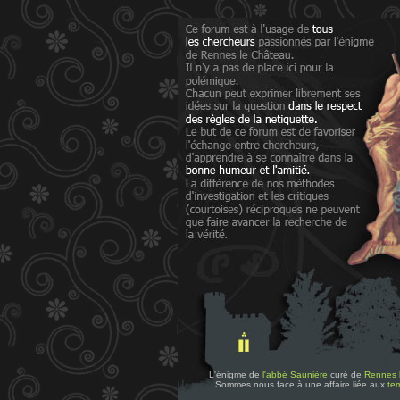
L'énigme de
l'abbé Saunière
curé de
Rennes 
Sommes nous face à une affaire liée aux
tem