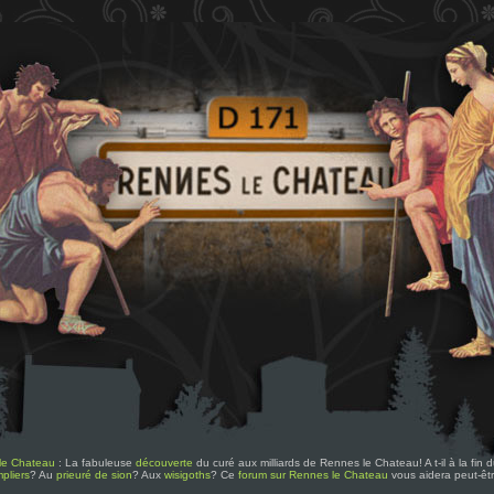
le Chateau
: La fabuleuse
découverte
du curé aux milliards de Rennes le Chateau! A t-il à la fin
pliers
? Au
prieuré de sion
? Aux
wisigoths
? Ce
forum sur Rennes le Chateau
vous aidera peut-êt