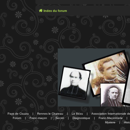
Index du forum
Pays de Couiza
|
Rennes le Chateau
|
Le Bézu
|
Association Internationale 
Forum
|
Franc-maçon
|
Secret
|
Diagnostique
|
Franc-Maçonnerie
|
Mystere
|
Histo