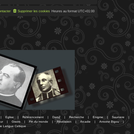
ntacter
Supprimer les cookies
Heures au format
UTC+01:00
|
Eglise
|
Référencement
|
DamZ
|
Recherche
|
Enigme
|
Sauniere
|
ur
|
Gisors
|
Fin du monde
|
Révélation
|
Arcadie
|
Antoine Bigou
|
ie Langue Celtique