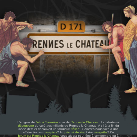
L'énigme de
l'abbé Saunière
curé de
Rennes le Chateau
: La fabuleuse
découverte
du curé aux milliards de Rennes le Chateau! A t-il à la fin du
siècle dernier découvert un fabuleux
trésor
? Sommes nous face à une
affaire liée aux
templiers
? Au
prieuré de sion
? Aux
wisigoths
? Ce
forum sur Rennes le Chateau
vous aidera peut-être à comprendre ou à