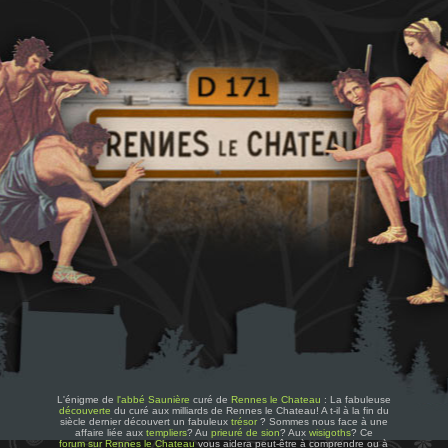
L'énigme de
l'abbé Saunière
curé de
Rennes le Chateau
: La fabuleuse
découverte
du curé aux milliards de Rennes le Chateau! A t-il à la fin du
siècle dernier découvert un fabuleux
trésor
? Sommes nous face à une
affaire liée aux
templiers
? Au
prieuré de sion
? Aux
wisigoths
? Ce
forum sur Rennes le Chateau
vous aidera peut-être à comprendre ou à