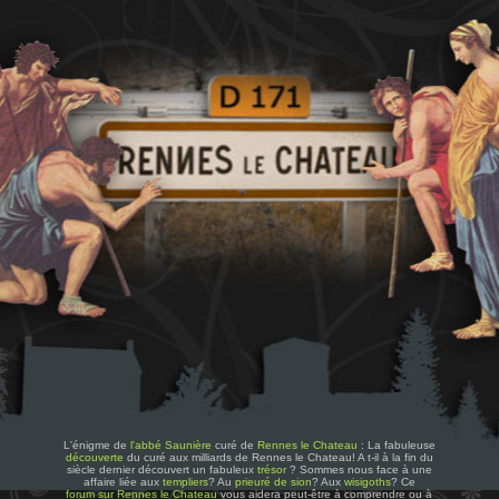
L'énigme de
l'abbé Saunière
curé de
Rennes le Chateau
: La fabuleuse
découverte
du curé aux milliards de Rennes le Chateau! A t-il à la fin du
siècle dernier découvert un fabuleux
trésor
? Sommes nous face à une
affaire liée aux
templiers
? Au
prieuré de sion
? Aux
wisigoths
? Ce
forum sur Rennes le Chateau
vous aidera peut-être à comprendre ou à