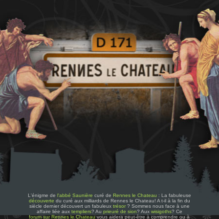
L'énigme de
l'abbé Saunière
curé de
Rennes le Chateau
: La fabuleuse
découverte
du curé aux milliards de Rennes le Chateau! A t-il à la fin du
siècle dernier découvert un fabuleux
trésor
? Sommes nous face à une
affaire liée aux
templiers
? Au
prieuré de sion
? Aux
wisigoths
? Ce
forum sur Rennes le Chateau
vous aidera peut-être à comprendre ou à