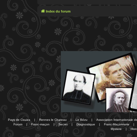
Index du forum
Pays de Couiza
|
Rennes le Chateau
|
Le Bézu
|
Association Internationale 
Forum
|
Franc-maçon
|
Secret
|
Diagnostique
|
Franc-Maçonnerie
|
Mystere
|
Histo