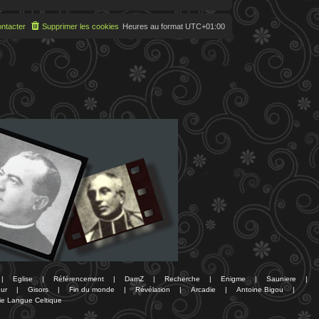
ntacter
Supprimer les cookies
Heures au format
UTC+01:00
|
Eglise
|
Référencement
|
DamZ
|
Recherche
|
Enigme
|
Sauniere
|
ur
|
Gisors
|
Fin du monde
|
Révélation
|
Arcadie
|
Antoine Bigou
|
ie Langue Celtique