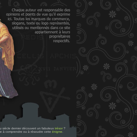
 du siècle dernier découvert un fabuleux
trésor
?
re à comprendre ou à résoudre cette
énigme
.