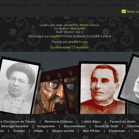
Nous co
Lucid Lime style created by
Melvin García
Co-Author:
MannixMD
Style Version: 1.2.1
Développé par
phpBB
® Forum Software © phpBB Limited
Traduit par
phpBB-fr.com
Confidentialité
|
Conditions
des Chercheurs de Trésors
|
Rennes-le-Château
|
L'abbé Bigou
|
Fauteuil du diable
Bérenger Saunière
|
Anagramme
|
Documentation
|
Gerard De Sede
|
Cherche
ire
|
Templier
|
Affaire
|
Dosiers secrets
|
Mon PR-live
|
Esotérisme
|
Vra