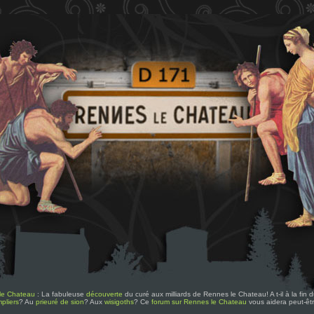
le Chateau
: La fabuleuse
découverte
du curé aux milliards de Rennes le Chateau! A t-il à la fin
pliers
? Au
prieuré de sion
? Aux
wisigoths
? Ce
forum sur Rennes le Chateau
vous aidera peut-êt