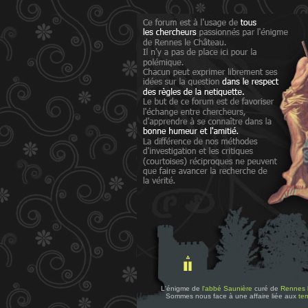
L'énigme de
l'abbé Saunière
curé de
Rennes 
Sommes nous face à une affaire liée aux
tem