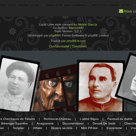
Nous co
Lucid Lime style created by
Melvin García
Co-Author:
MannixMD
Style Version: 1.2.1
Développé par
phpBB
® Forum Software © phpBB Limited
Traduit par
phpBB-fr.com
Confidentialité
|
Conditions
des Chercheurs de Trésors
|
Rennes-le-Château
|
L'abbé Bigou
|
Fauteuil du diable
Bérenger Saunière
|
Anagramme
|
Documentation
|
Gerard De Sede
|
Cherche
ire
|
Templier
|
Affaire
|
Dosiers secrets
|
Mon PR-live
|
Esotérisme
|
Vra