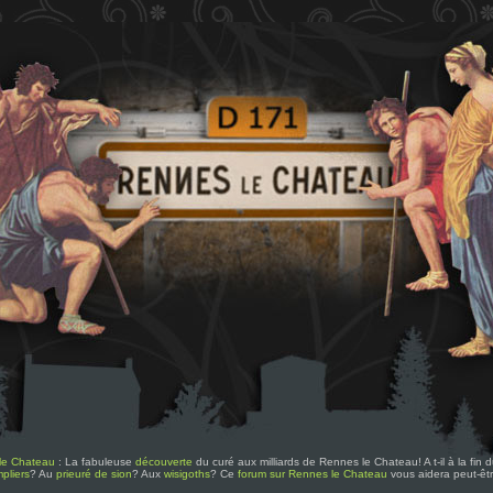
le Chateau
: La fabuleuse
découverte
du curé aux milliards de Rennes le Chateau! A t-il à la fin
pliers
? Au
prieuré de sion
? Aux
wisigoths
? Ce
forum sur Rennes le Chateau
vous aidera peut-êt