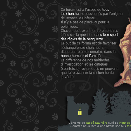
L'énigme de
l'abbé Saunière
curé de
Rennes 
Sommes nous face à une affaire liée aux
tem