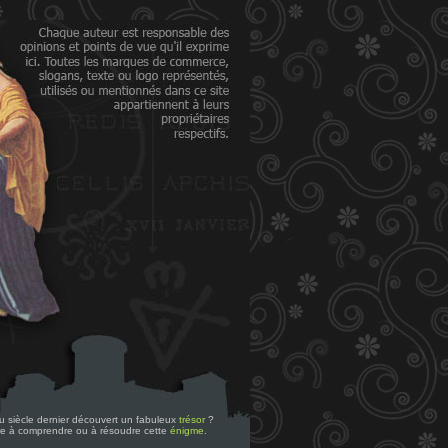
 du siècle dernier découvert un fabuleux
trésor
?
re à comprendre ou à résoudre cette
énigme
.