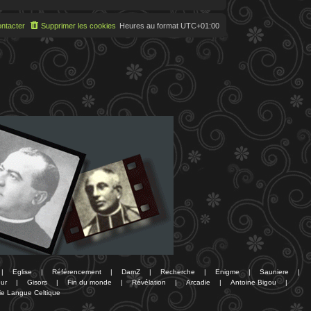
ntacter
Supprimer les cookies
Heures au format
UTC+01:00
|
Eglise
|
Référencement
|
DamZ
|
Recherche
|
Enigme
|
Sauniere
|
ur
|
Gisors
|
Fin du monde
|
Révélation
|
Arcadie
|
Antoine Bigou
|
ie Langue Celtique