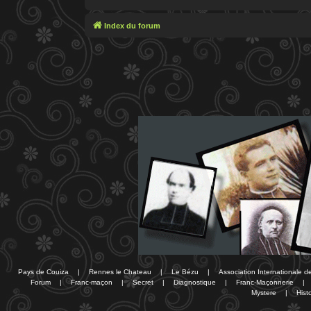
Index du forum
Pays de Couiza
|
Rennes le Chateau
|
Le Bézu
|
Association Internationale 
Forum
|
Franc-maçon
|
Secret
|
Diagnostique
|
Franc-Maçonnerie
|
Mystere
|
Histo