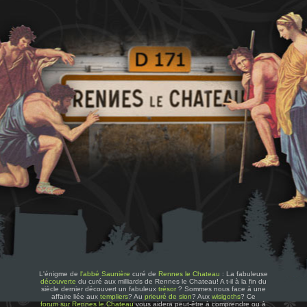
L'énigme de
l'abbé Saunière
curé de
Rennes le Chateau
: La fabuleuse
découverte
du curé aux milliards de Rennes le Chateau! A t-il à la fin du
siècle dernier découvert un fabuleux
trésor
? Sommes nous face à une
affaire liée aux
templiers
? Au
prieuré de sion
? Aux
wisigoths
? Ce
forum sur Rennes le Chateau
vous aidera peut-être à comprendre ou à