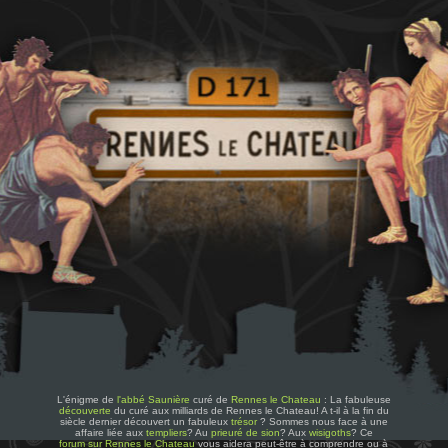
L'énigme de
l'abbé Saunière
curé de
Rennes le Chateau
: La fabuleuse
découverte
du curé aux milliards de Rennes le Chateau! A t-il à la fin du
siècle dernier découvert un fabuleux
trésor
? Sommes nous face à une
affaire liée aux
templiers
? Au
prieuré de sion
? Aux
wisigoths
? Ce
forum sur Rennes le Chateau
vous aidera peut-être à comprendre ou à