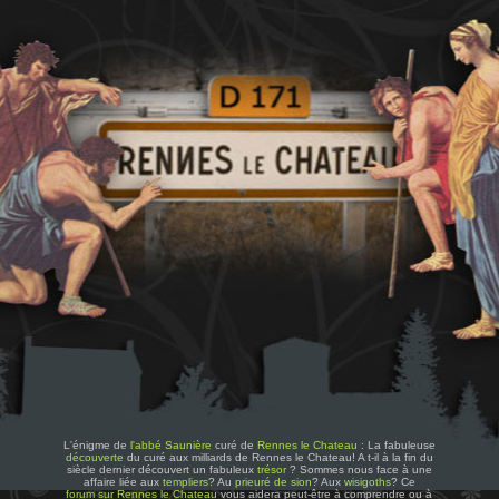
L'énigme de
l'abbé Saunière
curé de
Rennes le Chateau
: La fabuleuse
découverte
du curé aux milliards de Rennes le Chateau! A t-il à la fin du
siècle dernier découvert un fabuleux
trésor
? Sommes nous face à une
affaire liée aux
templiers
? Au
prieuré de sion
? Aux
wisigoths
? Ce
forum sur Rennes le Chateau
vous aidera peut-être à comprendre ou à