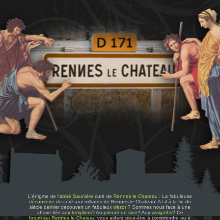
L'énigme de
l'abbé Saunière
curé de
Rennes le Chateau
: La fabuleuse
découverte
du curé aux milliards de Rennes le Chateau! A t-il à la fin du
siècle dernier découvert un fabuleux
trésor
? Sommes nous face à une
affaire liée aux
templiers
? Au
prieuré de sion
? Aux
wisigoths
? Ce
forum sur Rennes le Chateau
vous aidera peut-être à comprendre ou à