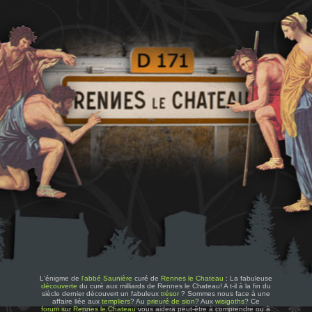
L'énigme de
l'abbé Saunière
curé de
Rennes le Chateau
: La fabuleuse
découverte
du curé aux milliards de Rennes le Chateau! A t-il à la fin du
siècle dernier découvert un fabuleux
trésor
? Sommes nous face à une
affaire liée aux
templiers
? Au
prieuré de sion
? Aux
wisigoths
? Ce
forum sur Rennes le Chateau
vous aidera peut-être à comprendre ou à