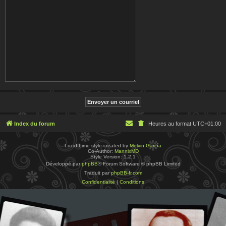
Index du forum
Heures au format
UTC+01:00
Lucid Lime style created by
Melvin García
Co-Author:
MannixMD
Style Version: 1.2.1
Développé par
phpBB
® Forum Software © phpBB Limited
Traduit par
phpBB-fr.com
Confidentialité
|
Conditions