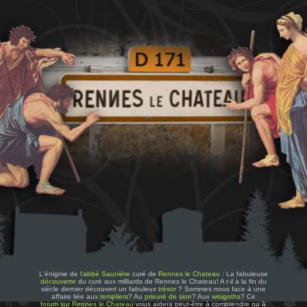
L'énigme de
l'abbé Saunière
curé de
Rennes le Chateau
: La fabuleuse
découverte
du curé aux milliards de Rennes le Chateau! A t-il à la fin du
siècle dernier découvert un fabuleux
trésor
? Sommes nous face à une
affaire liée aux
templiers
? Au
prieuré de sion
? Aux
wisigoths
? Ce
forum sur Rennes le Chateau
vous aidera peut-être à comprendre ou à